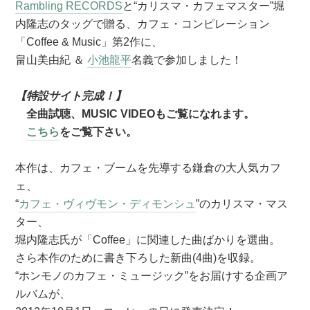
Rambling RECORDS
と“カリスマ・カフェマスター”堀
内隆志のタッグで贈る、カフェ・コンピレーション
「Coffee & Music」第2作に、
畠山美由紀 ＆
小池龍平
名義で参加しました！
【特設サイト完成！】
全曲試聴、MUSIC VIDEOもご覧になれます。
こちら
をご覧下さい。
本作は、カフェ・ブームを先導する鎌倉の大人気カフ
ェ、
“
カフェ・ヴィヴモン・ディモンシュ
”のカリスマ・マス
ター、
堀内隆志氏が「Coffee」に関連した曲ばかりを選曲。
さら本作のために書き下ろした新曲(4曲)を収録。
“ホンモノのカフェ・ミュージック”をお届けする企画ア
ルバムが、