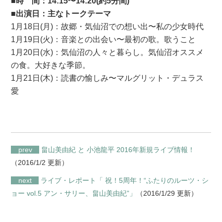
■時 間：14:15〜14:20(約5分間)
■出演日：主なトークテーマ
1月18日(月)：故郷・気仙沼での想い出〜私の少女時代
1月19日(火)：音楽との出会い〜最初の歌。歌うこと
1月20日(水)：気仙沼の人々と暮らし。気仙沼オススメ
の食。大好きな季節。
1月21日(木)：読書の愉しみ〜マルグリット・デュラス
愛
prev
畠山美由紀 と 小池龍平 2016年新規ライブ情報！
（2016/1/2 更新）
next
ライブ・レポート「 祝！5周年！“ふたりのルーツ・シ
ョー vol.5 アン・サリー、畠山美由紀”」
（2016/1/29 更新）