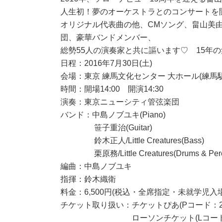
人生初！夢のオーケストラとのコンサートを
オリジナル代表曲の他、CMソング、畠山美
団、豪華バンドメンバー、
総勢55人の演奏家と共に謳います♡ 15
日程：2016年7月30日(土)
会場：東京 練馬文化センター 大ホール(練馬
時間：開場14:00 開演14:30
演奏：東京ニューシティ管弦楽団
バンド：中島ノブユキ(Piano)
笹子重治(Guitar)
鈴木正人/Little Creatures(Bass)
栗原務/Little Creatures(Drums & Perc
編曲：中島ノブユキ
指揮：鈴木織衛
料金：6,500円(税込・全席指定・未就学児入
チケット取り扱い：チケットぴあ(Pコード：292-948
ローソンチケット(Lコード：32040) 