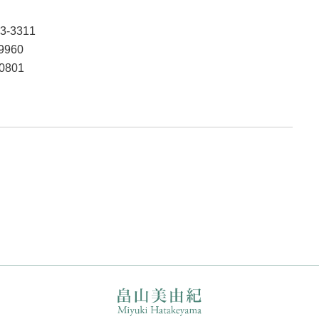
311
960
801