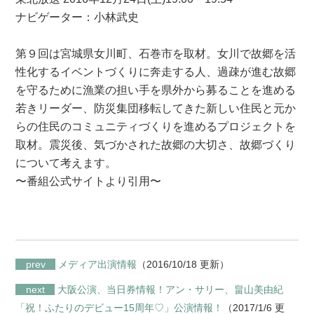
ナビゲーター：小林武史
第９回は宮城県女川町、石巻市を取材。女川で故郷を活
性化するイベントづくりに奔走する人、過疎が進む故郷
を守るために漁業の担い手を県外から募ることを進める
若きリーダー、防災集団移転してきた新しい住民と元か
らの住民のコミュニティづくりを進めるプロジェクトを
取材。震災後、気づかされた故郷の大切さ、故郷づくり
について考えます。
〜番組公式サイトより引用〜
prev
メディア出演情報
（2016/10/18 更新）
next
大阪公演、当日券情報！アン・サリー、畠山美由紀
「祝！ふたりのデビュー15周年♡」公演情報！
（2017/1/6 更