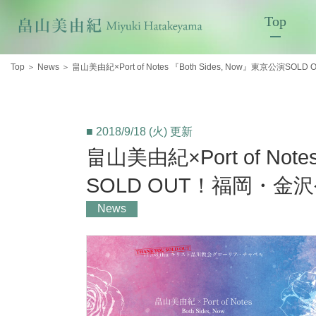
Top
Top
＞
News
＞
畠山美由紀×Port of Notes 『Both Sides, Now』東京公演
■ 2018/9/18 (火) 更新
畠山美由紀×Port of Note
SOLD OUT！福岡・金
News