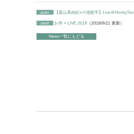
prev
【畠山美由紀×小池龍平】Live＠HonkyTon
next
お寺 × LIVE 2018
（2018/9/21 更新）
News一覧にもどる