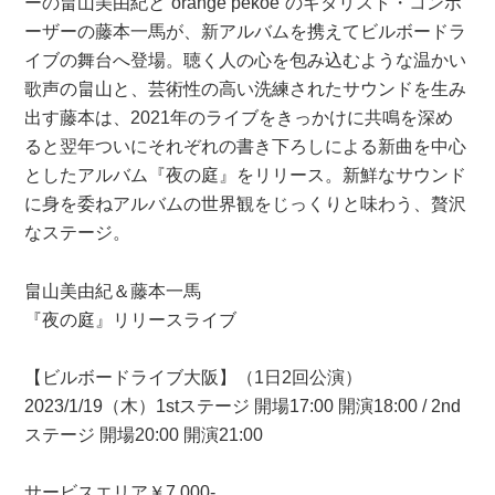
ーの畠山美由紀と“orange pekoe”のギタリスト・コンポ
ーザーの藤本一馬が、新アルバムを携えてビルボードラ
イブの舞台へ登場。聴く人の心を包み込むような温かい
歌声の畠山と、芸術性の高い洗練されたサウンドを生み
出す藤本は、2021年のライブをきっかけに共鳴を深め
ると翌年ついにそれぞれの書き下ろしによる新曲を中心
としたアルバム『夜の庭』をリリース。新鮮なサウンド
に身を委ねアルバムの世界観をじっくりと味わう、贅沢
なステージ。
畠山美由紀＆藤本一馬
『夜の庭』リリースライブ
【ビルボードライブ大阪】（1日2回公演）
2023/1/19（木）1stステージ 開場17:00 開演18:00 / 2nd
ステージ 開場20:00 開演21:00
サービスエリア￥7,000-