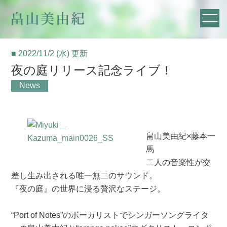
■ 2022/11/2 (水) 更新
夜の庭リリース記念ライブ！
News
畠山美由紀×藤本一
馬
二人の音楽性が交
差し生み出される唯一無二のサウンド。
『夜の庭』の世界に浸る贅沢なステージ。
“Port of Notes”のボーカリストでシンガーソングライタ