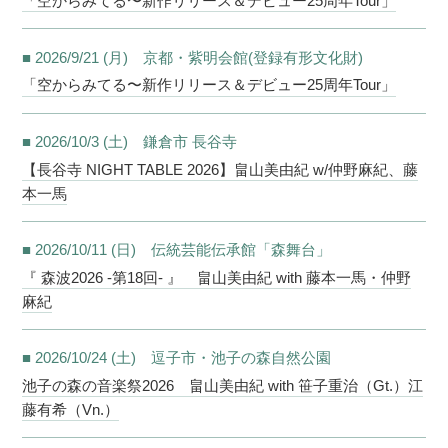
「空からみてる〜新作リリース＆デビュー25周年Tour」
■ 2026/9/21 (月) 京都・紫明会館(登録有形文化財)
「空からみてる〜新作リリース＆デビュー25周年Tour」
■ 2026/10/3 (土) 鎌倉市 長谷寺
【長谷寺 NIGHT TABLE 2026】畠山美由紀 w/仲野麻紀、藤
本一馬
■ 2026/10/11 (日) 伝統芸能伝承館「森舞台」
『 森波2026 -第18回- 』 畠山美由紀 with 藤本一馬・仲野
麻紀
■ 2026/10/24 (土) 逗子市・池子の森自然公園
池子の森の音楽祭2026 畠山美由紀 with 笹子重治（Gt.）江
藤有希（Vn.）