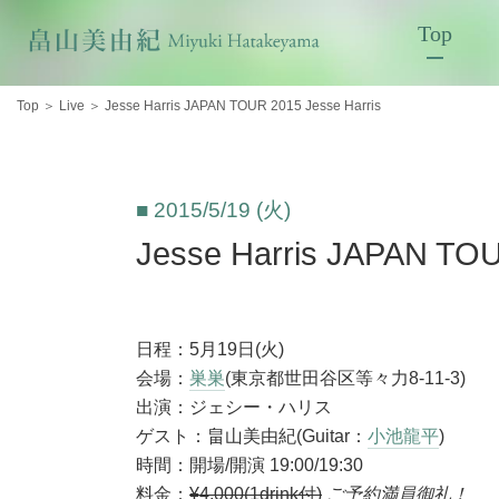
Top
Top
＞
Live
＞
Jesse Harris JAPAN TOUR 2015 Jesse Harris
■ 2015/5/19 (火)
Jesse Harris JAPAN TOU
日程：5月19日(火)
会場：
巣巣
(東京都世田谷区等々力8-11-3)
出演：ジェシー・ハリス
ゲスト：畠山美由紀(Guitar：
小池龍平
)
時間：開場/開演 19:00/19:30
料金：
¥4,000(1drink付)
ご予約満員御礼！