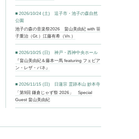
■ 2026/10/24 (土) 逗子市・池子の森自然
公園
池子の森の音楽祭2026 畠山美由紀 with 笹
子重治（Gt.）江藤有希（Vn.）
■ 2026/10/25 (日) 神戸・西神中央ホール
『畠山美由紀＆藤本一馬 featuring フェビア
ン・レザ・パネ』
■ 2026/11/15 (日) 日蓮宗 霊跡本山 妙本寺
「第9回 鎌倉じゃず祭 2026」 Special
Guest 畠山美由紀