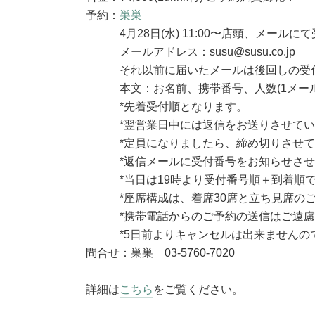
予約：
巣巣
4月28日(水) 11:00〜店頭、メールに
メールアドレス：susu@susu.co.jp
それ以前に届いたメールは後回しの受付
本文：お名前、携帯番号、人数(1メール
*先着受付順となります。
*翌営業日中には返信をお送りさせてい
*定員になりましたら、締め切りさせて
*返信メールに受付番号をお知らせさせ
*当日は19時より受付番号順＋到着順で
*座席構成は、着席30席と立ち見席のご
*携帯電話からのご予約の送信はご遠慮
*5日前よりキャンセルは出来ませんので
問合せ：巣巣 03-5760-7020
詳細は
こちら
をご覧ください。