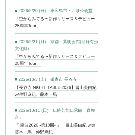
■ 2026/9/20 (日) 東広島市・西条公会堂
「空からみてる〜新作リリース＆デビュー
25周年Tour」
■ 2026/9/21 (月) 京都・紫明会館(登録有形
文化財)
「空からみてる〜新作リリース＆デビュー
25周年Tour」
■ 2026/10/3 (土) 鎌倉市 長谷寺
【長谷寺 NIGHT TABLE 2026】畠山美由紀
w/仲野麻紀、藤本一馬
■ 2026/10/11 (日) 伝統芸能伝承館「森舞
台」
『 森波2026 -第18回- 』 畠山美由紀 with
藤本一馬・仲野麻紀