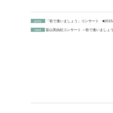
prev
「歌で逢いましょう」コンサート
■2015/
next
畠山美由紀コンサート ～歌で逢いましょ