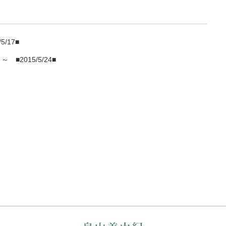
5/17■
う～
■2015/5/24■