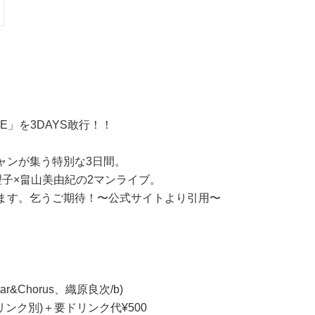
GE」を3DAYS敢行！！
ャンが集う特別な3日間。
子×畠山美由紀の2マンライブ。
ます。乞うご期待！〜公式サイトより引用〜
&Chorus、織原良次/b)
ドリンク別)＋要ドリンク代¥500