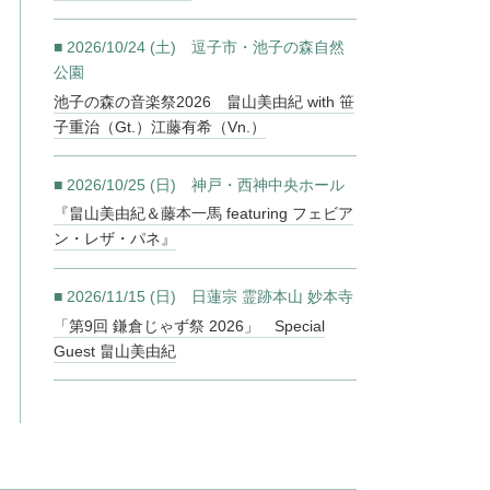
■ 2026/10/24 (土) 逗子市・池子の森自然
公園
池子の森の音楽祭2026 畠山美由紀 with 笹
子重治（Gt.）江藤有希（Vn.）
■ 2026/10/25 (日) 神戸・西神中央ホール
『畠山美由紀＆藤本一馬 featuring フェビア
ン・レザ・パネ』
■ 2026/11/15 (日) 日蓮宗 霊跡本山 妙本寺
「第9回 鎌倉じゃず祭 2026」 Special
Guest 畠山美由紀