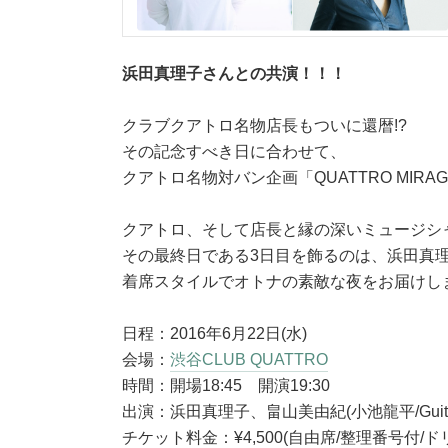
浜田真理子さんとの共演！！！
クラブクアトロ名物店長もついに還暦!?
その記念すべき日に合わせて、
クアトロ名物対バン企画「QUATTRO MIRA
クアトロ、そして店長と縁の深いミュージシ
その最終日である3日目を飾るのは、浜田真理
着席スタイルでオトナの素敵な夜をお届けし
日程：2016年6月22日(水)
会場：
渋谷CLUB QUATTRO
時間：開場18:45 開演19:30
出演：浜田真理子、畠山美由紀(小池龍平/Guitar
チケット料金：¥4,500(自由席/整理番号付/