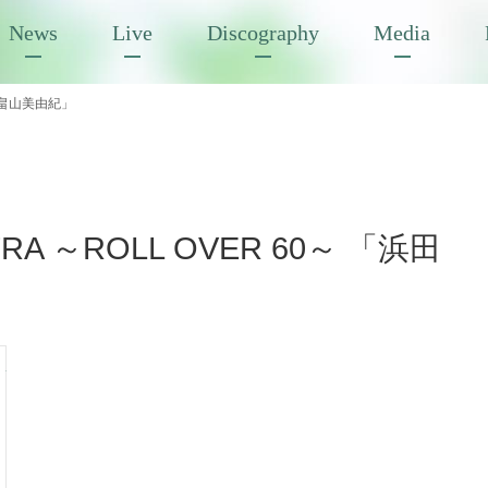
News
Live
Discography
Media
 × 畠山美由紀」
TRA ～ROLL OVER 60～ 「浜田