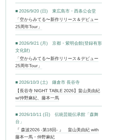
■ 2026/9/20 (日) 東広島市・西条公会堂
「空からみてる〜新作リリース＆デビュー
25周年Tour」
■ 2026/9/21 (月) 京都・紫明会館(登録有形
文化財)
「空からみてる〜新作リリース＆デビュー
25周年Tour」
■ 2026/10/3 (土) 鎌倉市 長谷寺
【長谷寺 NIGHT TABLE 2026】畠山美由紀
w/仲野麻紀、藤本一馬
■ 2026/10/11 (日) 伝統芸能伝承館「森舞
台」
『 森波2026 -第18回- 』 畠山美由紀 with
藤本一馬・仲野麻紀