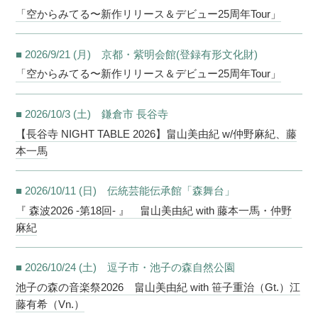
「空からみてる〜新作リリース＆デビュー25周年Tour」
■ 2026/9/21 (月) 京都・紫明会館(登録有形文化財)
「空からみてる〜新作リリース＆デビュー25周年Tour」
■ 2026/10/3 (土) 鎌倉市 長谷寺
【長谷寺 NIGHT TABLE 2026】畠山美由紀 w/仲野麻紀、藤
本一馬
■ 2026/10/11 (日) 伝統芸能伝承館「森舞台」
『 森波2026 -第18回- 』 畠山美由紀 with 藤本一馬・仲野
麻紀
■ 2026/10/24 (土) 逗子市・池子の森自然公園
池子の森の音楽祭2026 畠山美由紀 with 笹子重治（Gt.）江
藤有希（Vn.）