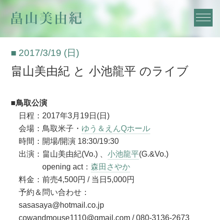
■ 2017/3/19 (日)
畠山美由紀 と 小池龍平 のライブ
■鳥取公演
日程：2017年3月19日(日)
会場：鳥取米子・
ゆう＆えんQホール
時間：開場/開演 18:30/19:30
出演：畠山美由紀(Vo.) 、
小池龍平
(G.&Vo.)
opening act：
森田さやか
料金：前売4,500円 / 当日5,000円
予約＆問い合わせ：
sasasaya@hotmail.co.jp
cowandmouse1110@gmail.com / 080-3136-2673