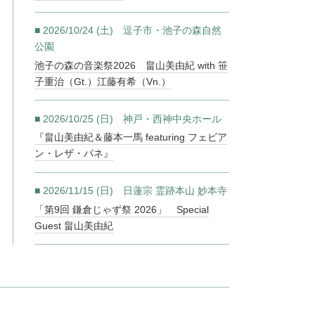
■ 2026/10/24 (土) 逗子市・池子の森自然
公園
池子の森の音楽祭2026 畠山美由紀 with 笹
子重治（Gt.）江藤有希（Vn.）
■ 2026/10/25 (日) 神戸・西神中央ホール
『畠山美由紀＆藤本一馬 featuring フェビア
ン・レザ・パネ』
■ 2026/11/15 (日) 日蓮宗 霊跡本山 妙本寺
「第9回 鎌倉じゃず祭 2026」 Special
Guest 畠山美由紀