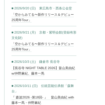
■ 2026/9/20 (日) 東広島市・西条公会堂
「空からみてる〜新作リリース＆デビュー
25周年Tour」
■ 2026/9/21 (月) 京都・紫明会館(登録有形
文化財)
「空からみてる〜新作リリース＆デビュー
25周年Tour」
■ 2026/10/3 (土) 鎌倉市 長谷寺
【長谷寺 NIGHT TABLE 2026】畠山美由紀
w/仲野麻紀、藤本一馬
■ 2026/10/11 (日) 伝統芸能伝承館「森舞
台」
『 森波2026 -第18回- 』 畠山美由紀 with
藤本一馬・仲野麻紀