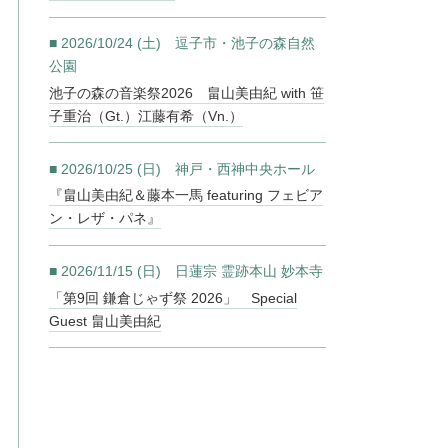
■ 2026/10/24 (土) 逗子市・池子の森自然
公園
池子の森の音楽祭2026 畠山美由紀 with 笹
子重治（Gt.）江藤有希（Vn.）
■ 2026/10/25 (日) 神戸・西神中央ホール
『畠山美由紀＆藤本一馬 featuring フェビア
ン・レザ・パネ』
■ 2026/11/15 (日) 日蓮宗 霊跡本山 妙本寺
「第9回 鎌倉じゃず祭 2026」 Special
Guest 畠山美由紀