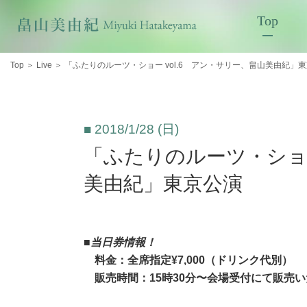
Top
Top
＞
Live
＞
「ふたりのルーツ・ショー vol.6 アン・サリー、畠山美由紀」
■ 2018/1/28 (日)
「ふたりのルーツ・ショー
美由紀」東京公演
■当日券情報！
料金：全席指定¥7,000（ドリンク代別）
販売時間：15時30分〜会場受付にて販売