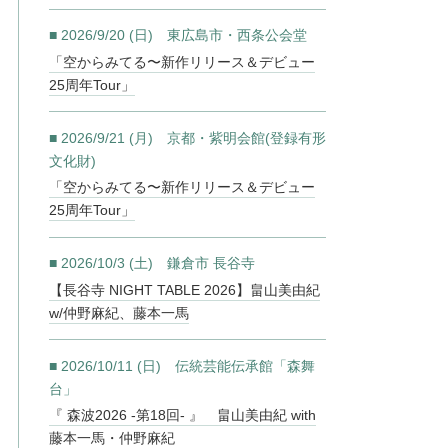
■ 2026/9/20 (日) 東広島市・西条公会堂
「空からみてる〜新作リリース＆デビュー
25周年Tour」
■ 2026/9/21 (月) 京都・紫明会館(登録有形
文化財)
「空からみてる〜新作リリース＆デビュー
25周年Tour」
■ 2026/10/3 (土) 鎌倉市 長谷寺
【長谷寺 NIGHT TABLE 2026】畠山美由紀
w/仲野麻紀、藤本一馬
■ 2026/10/11 (日) 伝統芸能伝承館「森舞
台」
『 森波2026 -第18回- 』 畠山美由紀 with
藤本一馬・仲野麻紀