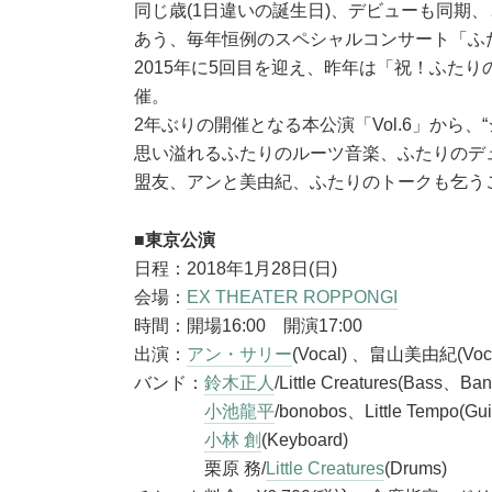
同じ歳(1日違いの誕生日)、デビューも同期
あう、毎年恒例のスペシャルコンサート「ふ
2015年に5回目を迎え、昨年は「祝！ふた
催。
2年ぶりの開催となる本公演「Vol.6」から
思い溢れるふたりのルーツ音楽、ふたりのデ
盟友、アンと美由紀、ふたりのトークも乞う
■東京公演
日程：2018年1月28日(日)
会場：
EX THEATER ROPPONGI
時間：開場16:00 開演17:00
出演：
アン・サリー
(Vocal) 、畠山美由紀(Voca
バンド：
鈴木正人
/Little Creatures(Bass、Ban
小池龍平
/bonobos、Little Tempo(Gu
小林 創
(Keyboard)
栗原 務/
Little Creatures
(Drums)