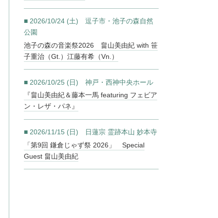
■ 2026/10/24 (土) 逗子市・池子の森自然
公園
池子の森の音楽祭2026 畠山美由紀 with 笹
子重治（Gt.）江藤有希（Vn.）
■ 2026/10/25 (日) 神戸・西神中央ホール
『畠山美由紀＆藤本一馬 featuring フェビア
ン・レザ・パネ』
■ 2026/11/15 (日) 日蓮宗 霊跡本山 妙本寺
「第9回 鎌倉じゃず祭 2026」 Special
Guest 畠山美由紀