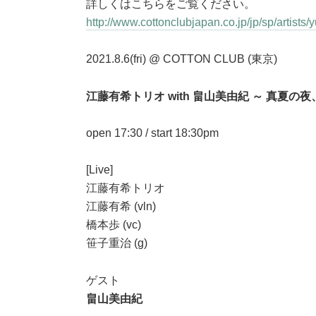
詳しくはこちらをご覧ください。
http://www.cottonclubjapan.co.jp/jp/sp/artists/yu
2021.8.6(fri) @ COTTON CLUB (東京)
江藤有希トリオ with 畠山美由紀 ～ 真夏の
open 17:30 / start 18:30pm
[Live]
江藤有希トリオ
江藤有希 (vln)
橋本歩 (vc)
笹子重治 (g)
ゲスト
畠山美由紀