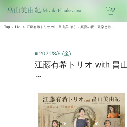
Top
Top
＞
Live
＞
江藤有希トリオ with 畠山美由紀 ～ 真夏の夜、弦楽と歌 ～
■ 2021/8/6 (金)
江藤有希トリオ with 
～