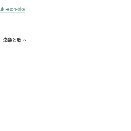
ki-etoh-trio/
夜、弦楽と歌 ～