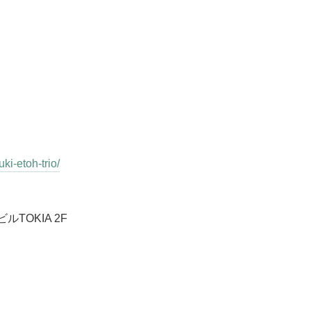
ki-etoh-trio/
ルTOKIA 2F