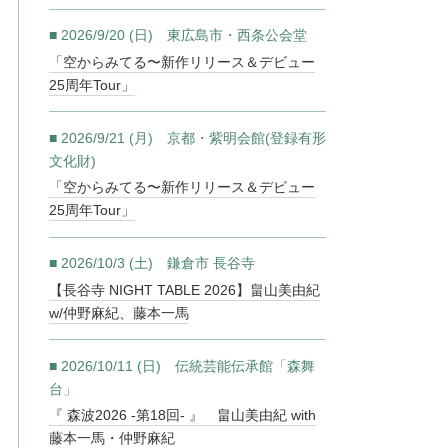
■ 2026/9/20 (日) 東広島市・西条公会堂
「空からみてる〜新作リリース＆デビュー
25周年Tour」
■ 2026/9/21 (月) 京都・紫明会館(登録有形
文化財)
「空からみてる〜新作リリース＆デビュー
25周年Tour」
■ 2026/10/3 (土) 鎌倉市 長谷寺
【長谷寺 NIGHT TABLE 2026】畠山美由紀
w/仲野麻紀、藤本一馬
■ 2026/10/11 (日) 伝統芸能伝承館「森舞
台」
『 森波2026 -第18回- 』 畠山美由紀 with
藤本一馬・仲野麻紀