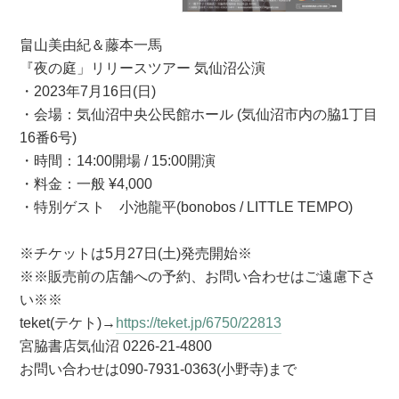
畠山美由紀＆藤本一馬
『夜の庭」リリースツアー 気仙沼公演
・2023年7月16日(日)
・会場：気仙沼中央公民館ホール (気仙沼市内の脇1丁目
16番6号)
・時間：14:00開場 / 15:00開演
・料金：一般 ¥4,000
・特別ゲスト 小池龍平(bonobos / LITTLE TEMPO)
※チケットは5月27日(土)発売開始※
※※販売前の店舗への予約、お問い合わせはご遠慮下さ
い※※
teket(テケト)→
https://teket.jp/6750/22813
宮脇書店気仙沼 0226-21-4800
お問い合わせは090-7931-0363(小野寺)まで