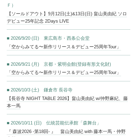
Ｆ）
【ソールドアウト】9月12日(土)&13日(日) 畠山美由紀 ソロ
デビュー25年記念 2Days LIVE
■ 2026/9/20 (日) 東広島市・西条公会堂
「空からみてる〜新作リリース＆デビュー25周年Tour」
■ 2026/9/21 (月) 京都・紫明会館(登録有形文化財)
「空からみてる〜新作リリース＆デビュー25周年Tour」
■ 2026/10/3 (土) 鎌倉市 長谷寺
【長谷寺 NIGHT TABLE 2026】畠山美由紀 w/仲野麻紀、藤
本一馬
■ 2026/10/11 (日) 伝統芸能伝承館「森舞台」
『 森波2026 -第18回- 』 畠山美由紀 with 藤本一馬・仲野