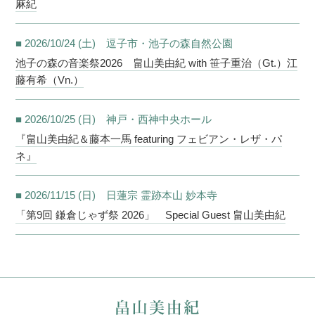
麻紀
■ 2026/10/24 (土) 逗子市・池子の森自然公園
池子の森の音楽祭2026 畠山美由紀 with 笹子重治（Gt.）江
藤有希（Vn.）
■ 2026/10/25 (日) 神戸・西神中央ホール
『畠山美由紀＆藤本一馬 featuring フェビアン・レザ・パ
ネ』
■ 2026/11/15 (日) 日蓮宗 霊跡本山 妙本寺
「第9回 鎌倉じゃず祭 2026」 Special Guest 畠山美由紀