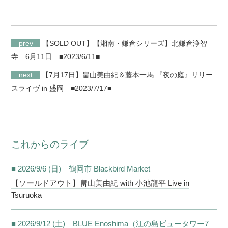
prev
【SOLD OUT】【湘南・鎌倉シリーズ】北鎌倉浄智
寺 6月11日
■2023/6/11■
next
【7月17日】畠山美由紀＆藤本一馬 『夜の庭』リリー
スライヴ in 盛岡
■2023/7/17■
これからのライブ
■ 2026/9/6 (日) 鶴岡市 Blackbird Market
【ソールドアウト】畠山美由紀 with 小池龍平 Live in
Tsuruoka
■ 2026/9/12 (土) BLUE Enoshima（江の島ビュータワー7