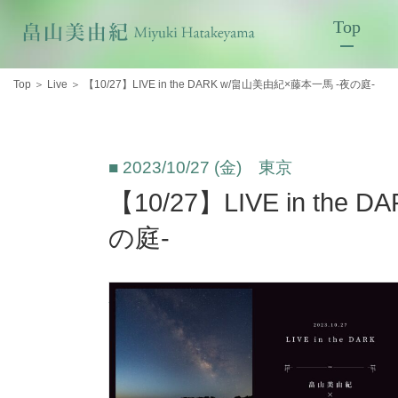
Top
Top
＞
Live
＞
【10/27】LIVE in the DARK w/畠山美由紀×藤本一馬 -夜の庭-
■ 2023/10/27 (金) 東京
【10/27】LIVE in th
の庭-