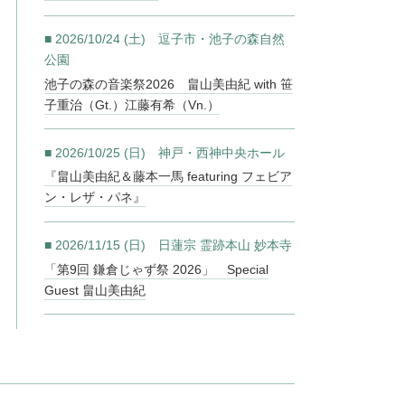
■ 2026/10/24 (土) 逗子市・池子の森自然
公園
池子の森の音楽祭2026 畠山美由紀 with 笹
子重治（Gt.）江藤有希（Vn.）
■ 2026/10/25 (日) 神戸・西神中央ホール
『畠山美由紀＆藤本一馬 featuring フェビア
ン・レザ・パネ』
■ 2026/11/15 (日) 日蓮宗 霊跡本山 妙本寺
「第9回 鎌倉じゃず祭 2026」 Special
Guest 畠山美由紀