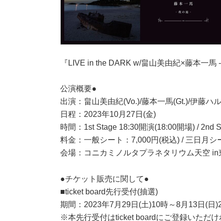
『LIVE in the DARK w/畠山美由紀×藤本一馬
公演概要●
出演：畠山美由紀(Vo.)/藤本一馬(Gt.)/伊藤ハルト
日程：2023年10月27日(金)
時間：1st Stage 18:30開演(18:00開場) / 2nd 
料金：一般シート：7,000円(税込) / 三日月シ
会場：コニカミノルタプラネタリウム天空 in
●チケット販売に関して●
■ticket board先行受付(抽選)
期間：2023年7月29日(土)10時～8月13日(日)
※本先行受付はticket boardにご登録い