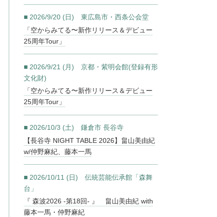
■ 2026/9/20 (日) 東広島市・西条公会堂
「空からみてる〜新作リリース＆デビュー
25周年Tour」
■ 2026/9/21 (月) 京都・紫明会館(登録有形
文化財)
「空からみてる〜新作リリース＆デビュー
25周年Tour」
■ 2026/10/3 (土) 鎌倉市 長谷寺
【長谷寺 NIGHT TABLE 2026】畠山美由紀
w/仲野麻紀、藤本一馬
■ 2026/10/11 (日) 伝統芸能伝承館「森舞
台」
『 森波2026 -第18回- 』 畠山美由紀 with
藤本一馬・仲野麻紀