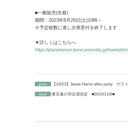
■一般販売(先着)
期間：2023年8月26日(土)10時～
※予定枚数に達し次第受付を終了します
▼詳しくはこちらへ
https://planetarium.konicaminolta.jp/livedark
prev
【10/23】Jesse Harris after party
next
東京蚤の市出演決定
■2023/11/5■