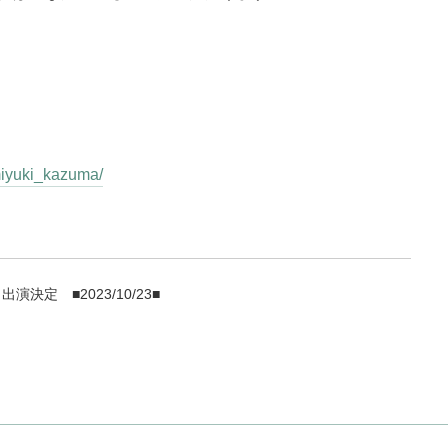
/miyuki_kazuma/
 ゲスト出演決定
■2023/10/23■