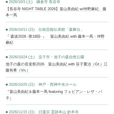
■ 2026/10/3 (土) 鎌倉市 長谷寺
【長谷寺 NIGHT TABLE 2026】畠山美由紀 w/仲野麻紀、藤
本一馬
■ 2026/10/11 (日) 伝統芸能伝承館「森舞台」
『 森波2026 -第18回- 』 畠山美由紀 with 藤本一馬・仲野
麻紀
■ 2026/10/24 (土) 逗子市・池子の森自然公園
池子の森の音楽祭2026 畠山美由紀 with 笹子重治（Gt.）江
藤有希（Vn.）
■ 2026/10/25 (日) 神戸・西神中央ホール
『畠山美由紀＆藤本一馬 featuring フェビアン・レザ・パ
ネ』
■ 2026/11/15 (日) 日蓮宗 霊跡本山 妙本寺