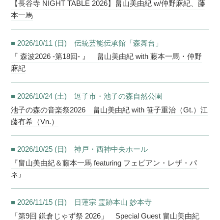
【長谷寺 NIGHT TABLE 2026】畠山美由紀 w/仲野麻紀、藤
本一馬
■ 2026/10/11 (日) 伝統芸能伝承館「森舞台」
『 森波2026 -第18回- 』 畠山美由紀 with 藤本一馬・仲野
麻紀
■ 2026/10/24 (土) 逗子市・池子の森自然公園
池子の森の音楽祭2026 畠山美由紀 with 笹子重治（Gt.）江
藤有希（Vn.）
■ 2026/10/25 (日) 神戸・西神中央ホール
『畠山美由紀＆藤本一馬 featuring フェビアン・レザ・パ
ネ』
■ 2026/11/15 (日) 日蓮宗 霊跡本山 妙本寺
「第9回 鎌倉じゃず祭 2026」 Special Guest 畠山美由紀