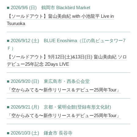
■ 2026/9/6 (日) 鶴岡市 Blackbird Market
【ソールドアウト】畠山美由紀 with 小池龍平 Live in
Tsuruoka
■ 2026/9/12 (土) BLUE Enoshima（江の島ビュータワー7
Ｆ）
【ソールドアウト】9月12日(土)&13日(日) 畠山美由紀 ソロ
デビュー25年記念 2Days LIVE
■ 2026/9/20 (日) 東広島市・西条公会堂
「空からみてる〜新作リリース＆デビュー25周年Tour」
■ 2026/9/21 (月) 京都・紫明会館(登録有形文化財)
「空からみてる〜新作リリース＆デビュー25周年Tour」
■ 2026/10/3 (土) 鎌倉市 長谷寺