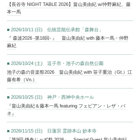
【長谷寺 NIGHT TABLE 2026】畠山美由紀 w/仲野麻紀、藤
本一馬
■ 2026/10/11 (日) 伝統芸能伝承館「森舞台」
『 森波2026 -第18回- 』 畠山美由紀 with 藤本一馬・仲野
麻紀
■ 2026/10/24 (土) 逗子市・池子の森自然公園
池子の森の音楽祭2026 畠山美由紀 with 笹子重治（Gt.）江
藤有希（Vn.）
■ 2026/10/25 (日) 神戸・西神中央ホール
『畠山美由紀＆藤本一馬 featuring フェビアン・レザ・パ
ネ』
■ 2026/11/15 (日) 日蓮宗 霊跡本山 妙本寺
「第9回 鎌倉じゃず祭 2026」 Special Guest 畠山美由紀