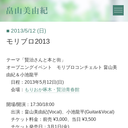
■ 2013/5/12 (日)
モリブロ2013
テーマ「賢治さんと本と街」
オープニングイベント モリブロコンチェルト 畠山美
由紀＆小池龍平
日程：2013年5月12日(日)
会場：
もりおか啄木・賢治青春館
開場/開演：17:30/18:00
出演：畠山美由紀(Vocal)、小池龍平(Guitar&Vocal)
チケット料金：前売 ¥3,000、当日 ¥3,500
チケット発売日：3月1日(金)