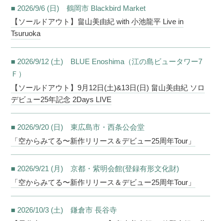
■ 2026/9/6 (日) 鶴岡市 Blackbird Market
【ソールドアウト】畠山美由紀 with 小池龍平 Live in
Tsuruoka
■ 2026/9/12 (土) BLUE Enoshima（江の島ビュータワー7
Ｆ）
【ソールドアウト】9月12日(土)&13日(日) 畠山美由紀 ソロ
デビュー25年記念 2Days LIVE
■ 2026/9/20 (日) 東広島市・西条公会堂
「空からみてる〜新作リリース＆デビュー25周年Tour」
■ 2026/9/21 (月) 京都・紫明会館(登録有形文化財)
「空からみてる〜新作リリース＆デビュー25周年Tour」
■ 2026/10/3 (土) 鎌倉市 長谷寺