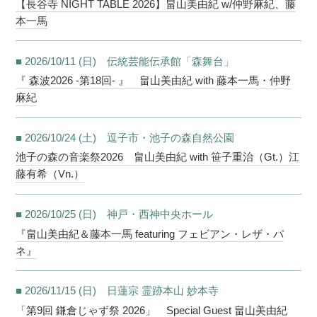
【長谷寺 NIGHT TABLE 2026】畠山美由紀 w/仲野麻紀、藤
本一馬
■ 2026/10/11 (日) 伝統芸能伝承館「森舞台」
『 森波2026 -第18回- 』 畠山美由紀 with 藤本一馬・仲野
麻紀
■ 2026/10/24 (土) 逗子市・池子の森自然公園
池子の森の音楽祭2026 畠山美由紀 with 笹子重治（Gt.）江
藤有希（Vn.）
■ 2026/10/25 (日) 神戸・西神中央ホール
『畠山美由紀＆藤本一馬 featuring フェビアン・レザ・パ
ネ』
■ 2026/11/15 (日) 日蓮宗 霊跡本山 妙本寺
「第9回 鎌倉じゃず祭 2026」 Special Guest 畠山美由紀