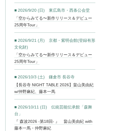
■ 2026/9/20 (日) 東広島市・西条公会堂
「空からみてる〜新作リリース＆デビュー
25周年Tour」
■ 2026/9/21 (月) 京都・紫明会館(登録有形
文化財)
「空からみてる〜新作リリース＆デビュー
25周年Tour」
■ 2026/10/3 (土) 鎌倉市 長谷寺
【長谷寺 NIGHT TABLE 2026】畠山美由紀
w/仲野麻紀、藤本一馬
■ 2026/10/11 (日) 伝統芸能伝承館「森舞
台」
『 森波2026 -第18回- 』 畠山美由紀 with
藤本一馬・仲野麻紀