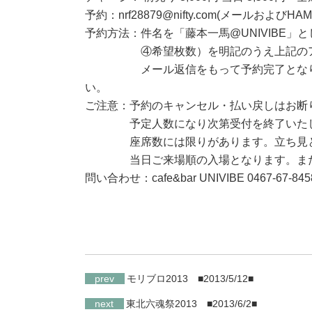
予約：nrf28879@nifty.com(メールおよ
予約方法：件名を「藤本一馬@UNIVIBE」
④希望枚数）を明記のうえ上記のアド
メール返信をもって予約完了となります
い。
ご注意：予約のキャンセル・払い戻しはお断
予定人数になり次第受付を終了いた
座席数には限りがあります。立ち見とな
当日ご来場順の入場となります。また整
問い合わせ：cafe&bar UNIVIBE 0467-67-845
prev
モリブロ2013
■2013/5/12■
next
東北六魂祭2013
■2013/6/2■