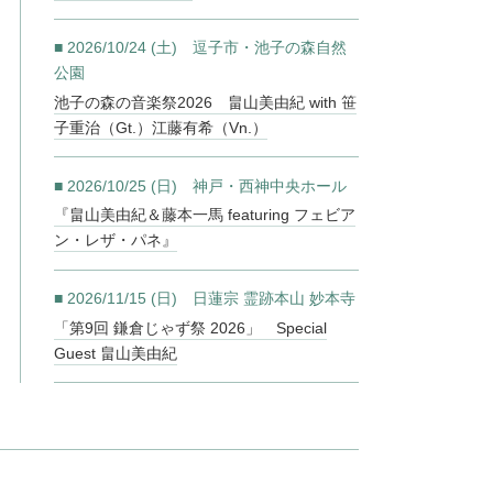
■ 2026/10/24 (土) 逗子市・池子の森自然
公園
池子の森の音楽祭2026 畠山美由紀 with 笹
子重治（Gt.）江藤有希（Vn.）
■ 2026/10/25 (日) 神戸・西神中央ホール
『畠山美由紀＆藤本一馬 featuring フェビア
ン・レザ・パネ』
■ 2026/11/15 (日) 日蓮宗 霊跡本山 妙本寺
「第9回 鎌倉じゃず祭 2026」 Special
Guest 畠山美由紀