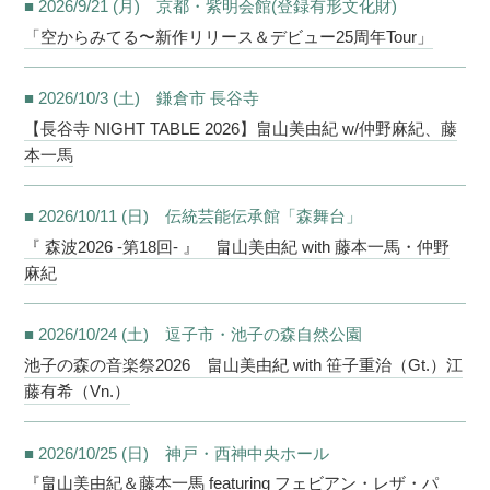
■ 2026/9/21 (月) 京都・紫明会館(登録有形文化財)
「空からみてる〜新作リリース＆デビュー25周年Tour」
■ 2026/10/3 (土) 鎌倉市 長谷寺
【長谷寺 NIGHT TABLE 2026】畠山美由紀 w/仲野麻紀、藤
本一馬
■ 2026/10/11 (日) 伝統芸能伝承館「森舞台」
『 森波2026 -第18回- 』 畠山美由紀 with 藤本一馬・仲野
麻紀
■ 2026/10/24 (土) 逗子市・池子の森自然公園
池子の森の音楽祭2026 畠山美由紀 with 笹子重治（Gt.）江
藤有希（Vn.）
■ 2026/10/25 (日) 神戸・西神中央ホール
『畠山美由紀＆藤本一馬 featuring フェビアン・レザ・パ