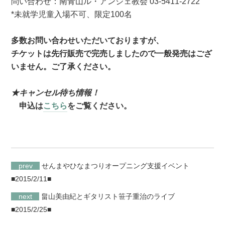
問い合わせ：南青山ル・アンジェ教会 03-5411-2722
*未就学児童入場不可、限定100名
多数お問い合わせいただいておりますが、
チケットは先行販売で完売しましたので一般発売はござ
いません。ご了承ください。
★キャンセル待ち情報！
申込は
こちら
をご覧ください。
prev
せんまやひなまつりオープニング支援イベント
■2015/2/11■
next
畠山美由紀とギタリスト笹子重治のライブ
■2015/2/25■