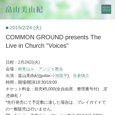
■ 2015/2/24 (火)
COMMON GROUND presents The
Live in Church "Voices"
日程：2月24日(火)
会場：
南青山ル・アンジェ教会
出演：畠山美由紀(guitar:
小池龍平
)、
笹倉慎介
時間：開場/開演18:30/19:00
チケット料金：前売¥5,000(全自由席、整理番号付)
完
売御礼！
*先行発売にて予定数に達した場合は、プレイガイドで
の一般販売は行いません。