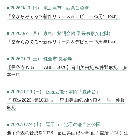
■ 2026/9/20 (日) 東広島市・西条公会堂
「空からみてる〜新作リリース＆デビュー25周年Tour」
■ 2026/9/21 (月) 京都・紫明会館(登録有形文化財)
「空からみてる〜新作リリース＆デビュー25周年Tour」
■ 2026/10/3 (土) 鎌倉市 長谷寺
【長谷寺 NIGHT TABLE 2026】畠山美由紀 w/仲野麻紀、藤
本一馬
■ 2026/10/11 (日) 伝統芸能伝承館「森舞台」
『 森波2026 -第18回- 』 畠山美由紀 with 藤本一馬・仲野
麻紀
■ 2026/10/24 (土) 逗子市・池子の森自然公園
池子の森の音楽祭2026 畠山美由紀 with 笹子重治（Gt.）江