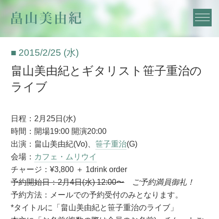
■ 2015/2/25 (水)
畠山美由紀とギタリスト笹子重治の
ライブ
日程：2月25日(水)
時間：開場19:00 開演20:00
出演：畠山美由紀(Vo)、
笹子重治
(G)
会場：
カフェ・ムリウイ
チャージ：¥3,800 ＋ 1drink order
予約開始日：2月4日(水) 12:00〜
ご予約満員御礼！
予約方法：メールでの予約受付のみとなります。
*タイトルに「畠山美由紀と笹子重治のライブ」