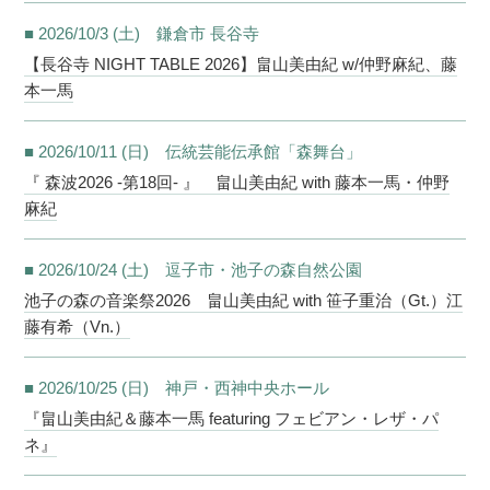
■ 2026/10/3 (土) 鎌倉市 長谷寺
【長谷寺 NIGHT TABLE 2026】畠山美由紀 w/仲野麻紀、藤
本一馬
■ 2026/10/11 (日) 伝統芸能伝承館「森舞台」
『 森波2026 -第18回- 』 畠山美由紀 with 藤本一馬・仲野
麻紀
■ 2026/10/24 (土) 逗子市・池子の森自然公園
池子の森の音楽祭2026 畠山美由紀 with 笹子重治（Gt.）江
藤有希（Vn.）
■ 2026/10/25 (日) 神戸・西神中央ホール
『畠山美由紀＆藤本一馬 featuring フェビアン・レザ・パ
ネ』