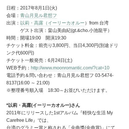
日程：2017年8月1日(火)
会場：
青山月見ル君想フ
出演：
以莉・高露（イーリーカオルー
）from 台湾
ゲスト出演：畠山美由紀(gt.&cho.小池龍平）
時間：開場19:00 開演19:30
チケット料金：前売り3,800円、当日4,300円(別途ドリ
ンク代600円)
チケット一般発売：6月24日(土)
WEB予約：
http://www.moonromantic.com/?cat=10
電話予約＆問い合わせ：青山月見ル君想フ 03-5474-
8137(16:00 ～ 21:00)
※整理番号順入場 18:30～お並びいただけます。
*以莉・高露(イーリーカオルー)さん
2011年にリリースした1stアルバム『軽快な生活 My
Carefree Life』では、
台湾のグラミー賞と称される「金曲獎(金曲賞)」にて