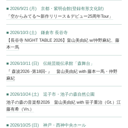
■ 2026/9/21 (月) 京都・紫明会館(登録有形文化財)
「空からみてる〜新作リリース＆デビュー25周年Tour」
■ 2026/10/3 (土) 鎌倉市 長谷寺
【長谷寺 NIGHT TABLE 2026】畠山美由紀 w/仲野麻紀、藤
本一馬
■ 2026/10/11 (日) 伝統芸能伝承館「森舞台」
『 森波2026 -第18回- 』 畠山美由紀 with 藤本一馬・仲野
麻紀
■ 2026/10/24 (土) 逗子市・池子の森自然公園
池子の森の音楽祭2026 畠山美由紀 with 笹子重治（Gt.）江
藤有希（Vn.）
■ 2026/10/25 (日) 神戸・西神中央ホール