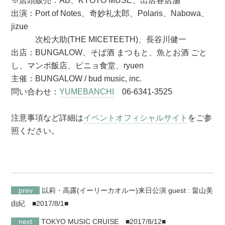
※店頭販売：AB、KYOTO MUSE、出店各店舗
出演：Port of Notes、奇妙礼太郎、Polaris、Nabowa、
jizue
次松大助(THE MICETEETH)、長谷川健一
出店：BUNGALOW、そば酒 まつもと、魚とお酒 ごと
し、マンボ飯店、ピニョ食堂、ryuen
主催：BUNGALOW / bud music, inc.
問い合わせ：
YUMEBANCHI
06-6341-3525
注意事項など詳細は
イベントオフィシャルサイト
をご参
照ください。
prev
以莉・高露(イーリーカオルー)来日公演 guest : 畠山美
由紀
■2017/8/1■
next
TOKYO MUSIC CRUISE
■2017/8/12■