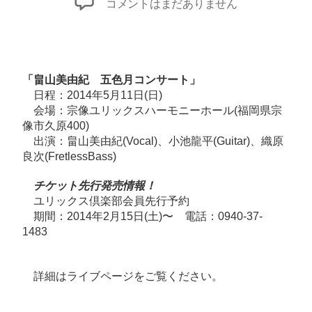
福
コメントはまだありません
岡
ラ
イ
ブ
「畠山美由紀 五色月コンサート」
決
日程：2014年5月11日(日)
会場：宗像ユリックスハーモニーホール(福岡県宗
定！
像市久原400)
へ
出演：畠山美由紀(Vocal)、小池龍平(Guitar)、織原
の
良次(FretlessBass)
チケット先行発売情報！
ユリックス倶楽部会員先行予約
期間：2014年2月15日(土)〜 電話：0940-37-
1483
詳細は
ライブページ
をご覧ください。