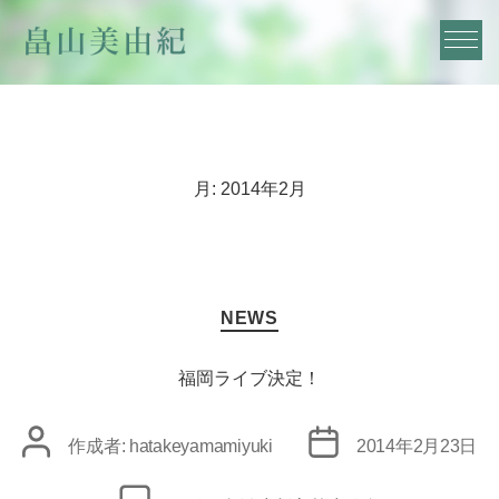
月:
2014年2月
カ
NEWS
テ
ゴ
リ
福岡ライブ決定！
ー
投
投
作成者:
hatakeyamamiyuki
2014年2月23日
稿
稿
者
日