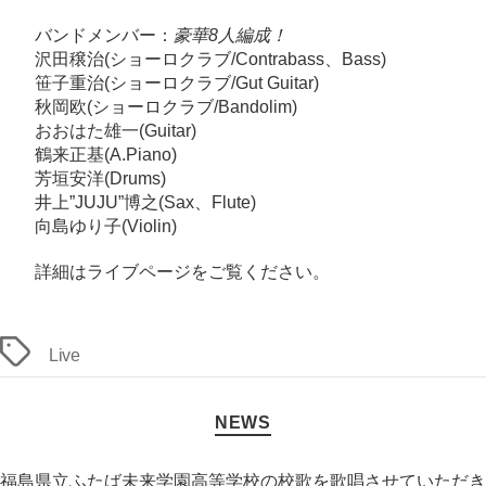
売
バンドメンバー：
豪華8人編成！
御
沢田穣治
(ショーロクラブ/Contrabass、Bass)
礼！
笹子重治
(ショーロクラブ/Gut Guitar)
秋岡欧
(ショーロクラブ/Bandolim)
へ
おおはた雄一
(Guitar)
の
鶴来正基
(A.Piano)
芳垣安洋
(Drums)
井上”JUJU”博之
(Sax、Flute)
向島ゆり子
(Violin)
詳細は
ライブページ
をご覧ください。
タ
Live
グ
カ
NEWS
テ
ゴ
リ
福島県立ふたば未来学園高等学校の校歌を歌唱させていただき