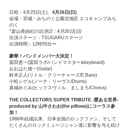
豪
華！
日程：4月25日(土)、
4月26日(日)
バ
会場：宮城・
みちのく公園北地区 エコキャンプみち
のく
ン
*畠山美由紀の出演日：4月26日(日)
ド
出演ステージ：TSUGARUステージ
メ
出演時間：12時55分〜
ン
バ
豪華！バンドメンバー大決定！
冨田恵一
(冨田ラボ/バンドマスター&keyboard)
ー
おおはた雄一
(Guitar)
大
鈴木正人
(リトル・クリーチャーズ/E.Bass)
決
小松シゲル(
ノーナ・リーヴス
/Drums)
定！
真城めぐみ(
ヒックスヴィル、
ましまろ
/Chorus)
THE
THE COLLECTORS SUPER TRIBUTE -愛ある世界-
COLLECTORS
produced by 山中さわお(the pillows)にコーラス参
SUPER
加！
TRIBUTE
1986年結成以来、日本全国のロックファン、そして
-
たくさんのロックミュージシャン達に影響を与え続け