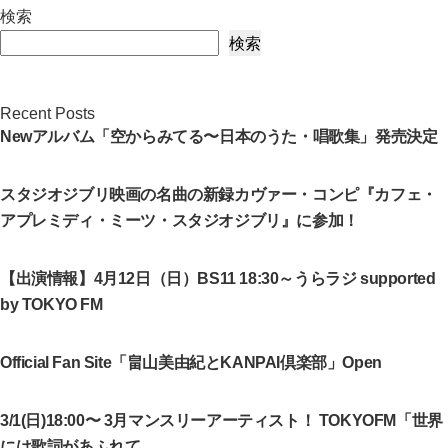
検索
コ
検索
ー
ラ
ス
Recent Posts
参
Newアルバム「空からみてる〜日本のうた・唱歌集」発売決定
加
決
スタジオジブリ映画の名曲の新録カヴァー・コンピ『カフェ・
定！
アプレミディ・ミーツ・スタジオジブリ』に参加！
へ
の
【出演情報】4月12日（日）BS11 18:30～うらラジ supported
by TOKYO FM
Official Fan Site「畠山美由紀とKANPAI倶楽部」Open
3/1(日)18:00〜 3月マンスリーアーティスト！ TOKYOFM「世界
には歌詞があふれて