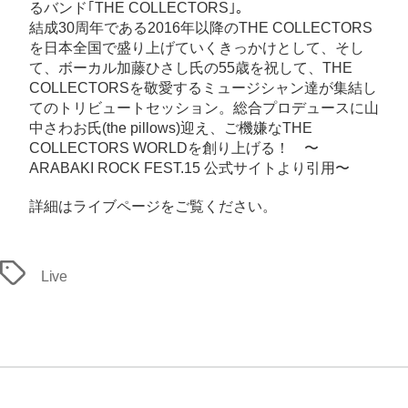
愛
るバンド｢THE COLLECTORS｣。
あ
結成30周年である2016年以降のTHE COLLECTORS
を日本全国で盛り上げていくきっかけとして、そし
る
て、ボーカル加藤ひさし氏の55歳を祝して、THE
世
COLLECTORSを敬愛するミュージシャン達が集結し
界-
てのトリビュートセッション。総合プロデュースに山
produced
中さわお氏(the pillows)迎え、ご機嫌なTHE
by
COLLECTORS WORLDを創り上げる！ 〜
ARABAKI ROCK FEST.15 公式サイトより引用〜
山
中
詳細は
ライブページ
をご覧ください。
さ
わ
お
タ
Live
(the
グ
pillows)
バ
ン
ド
に