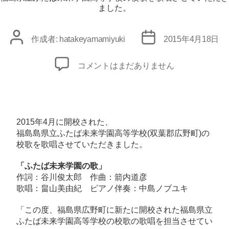
ー
ました。
投
投
作成者:
hatakeyamamiyuki
2015年4月18日
稿
稿
者
日
福
コメントはまだありません
島
県
立
ふ
2015年4月に開校された、
た
福島島県立ふたば未来学園高等学校
(双葉郡広野町)の
校歌を歌唱させていただきました。
ば
未
「ふたば未来学園の歌」
来
作詞：谷川俊太郎 作曲：箭内道彦
学
歌唱：畠山美由紀 ピアノ伴奏：中島ノブユキ
園
「この度、福島県広野町に新たに開校された福島県立
高
ふたば未来学園高等学校の校歌の歌唱を担当させてい
等