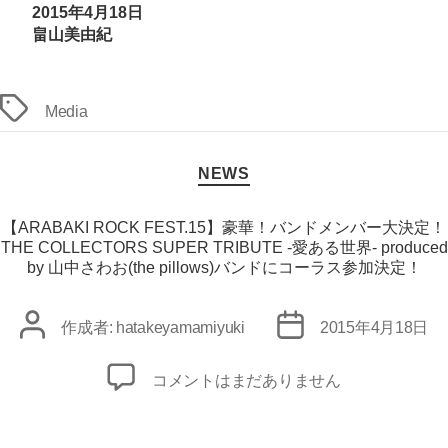
2015年4月18日
畠山美由紀
タ
Media
グ
カ
NEWS
テ
ゴ
リ
【ARABAKI ROCK FEST.15】豪華！バンドメンバー大決定！
ー
THE COLLECTORS SUPER TRIBUTE -愛ある世界- produced
by 山中さわお(the pillows)バンドにコーラス参加決定！
投
投
作成者:
hatakeyamamiyuki
2015年4月18日
稿
稿
者
日
【ARABAKI
コメントはまだありません
ROCK
FEST.15】