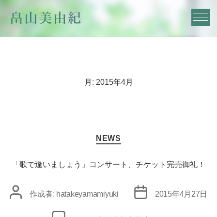
月:
2015年4月
カ
NEWS
テ
ゴ
リ
「歌で逢いましょう」コンサート、チケット完売御礼！
ー
投
投
作成者:
hatakeyamamiyuki
2015年4月27日
稿
稿
者
日