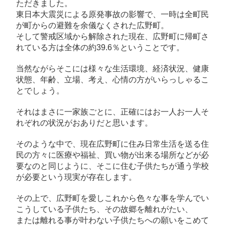
ただきました。
学
東日本大震災による原発事故の影響で、一時は全町民
校
が町からの避難を余儀なくされた広野町。
の
そして警戒区域から解除された現在、広野町に帰町さ
れている方は全体の約39.6％ということです。
校
歌
当然ながらそこには様々な生活環境、経済状況、健康
を
状態、年齢、立場、考え、心情の方がいらっしゃるこ
歌
とでしょう。
唱
それはまさに一家族ごとに、正確にはお一人お一人そ
さ
れぞれの状況がおありだと思います。
せ
て
そのような中で、現在広野町に住み日常生活を送る住
い
民の方々に医療や福祉、買い物が出来る場所などが必
た
要なのと同じように、そこに住む子供たちが通う学校
が必要という現実が存在します。
だ
き
その上で、広野町を愛しこれから色々な事を学んでい
ま
こうしている子供たち、その故郷を離れがたい、
し
または離れる事が叶わない子供たちへの願いをこめて