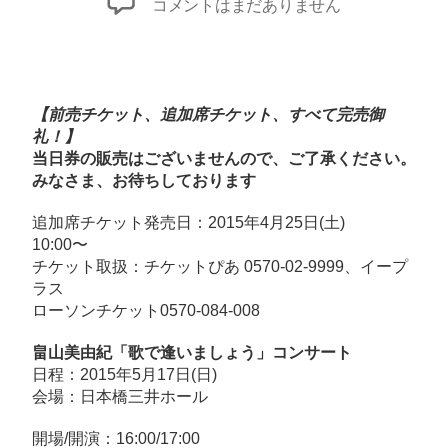
「歌
コメントはまだありません
で
逢
い
ま
【前売チケット、追加席チケット、すべて完売御
し
礼！】
当日券の販売はございませんので、ご了承ください。
ょ
みなさま、お待ちしております
う」
コ
追加席チケット発売日：2015年4月25日(土)
ン
10:00〜
サ
チケット取扱：
チケットぴあ
0570-02-9999、
イープ
ラス
ー
ローソンチケット
0570-084-008
ト、
チ
畠山美由紀「歌で逢いましょう」コンサート
ケ
日程：2015年5月17日(日)
ッ
会場：
日本橋三井ホール
ト
開場/開演：16:00/17:00
完