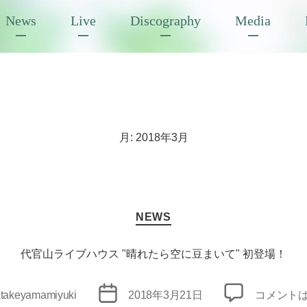
News
Live
Discography
Media
月:
2018年3月
カ
NEWS
テ
ゴ
リ
代官山ライブハウス "晴れたら空に豆まいて" 初登場！
ー
投
代
takeyamamiyuki
2018年3月21日
コメント