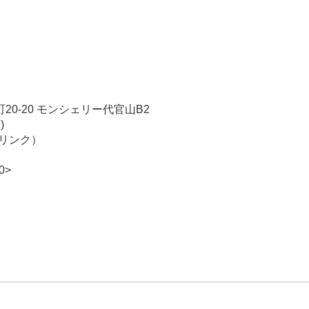
稿
官
日
山
ラ
イ
ブ
ハ
町20-20 モンシェリー代官山B2
ウ
)
ス
1ドリンク）
"晴
れ
0>
た
ら
空
に
豆
ま
い