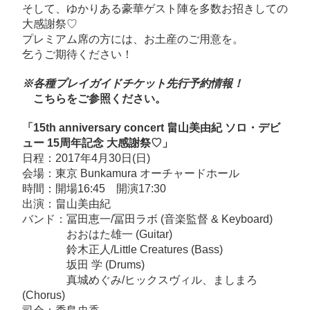
情
そして、ゆかりある豪華ゲスト陣を多数お招きしての
大感謝祭♡
報！
プレミアム席の方には、お土産のご用意を。
「15th
乞うご期待ください！
anniversary
concert
※各種プレイガイドチケット先行予約情報！
畠
こちら
をご参照ください。
山
「15th anniversary concert 畠山美由紀 ソロ・デビ
美
ュー 15周年記念 大感謝祭♡」
由
日程：2017年4月30日(日)
紀
会場：東京
Bunkamura オーチャードホール
ソ
時間：開場16:45 開演17:30
出演：畠山美由紀
ロ・
バンド：
冨田恵一/冨田ラボ
(音楽監督 & Keyboard)
デ
おおはた雄一
(Guitar)
ビ
鈴木正人
/Little Creatures (Bass)
ュ
坂田 学
(Drums)
ー
真城めぐみ
/ヒックスヴィル、ましまろ
(Chorus)
15