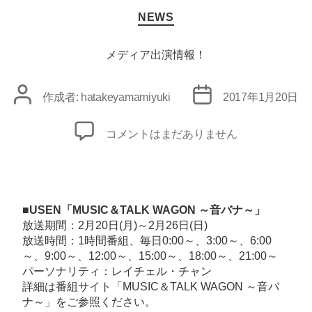
カ
NEWS
テ
ゴ
リ
メディア出演情報！
ー
投
投
作成者:
hatakeyamamiyuki
2017年1月20日
稿
稿
者
日
メ
コメントはまだありません
デ
ィ
ア
出
■USEN「MUSIC＆TALK WAGON ～音バナ～」
演
放送期間：2月20日(月)～2月26日(日)
放送時間：1時間番組、毎日0:00～、3:00～、6:00
情
～、9:00～、12:00～、15:00～、18:00～、21:00～
報！
パーソナリティ：レイチェル・チャン
へ
詳細は番組サイト「
MUSIC＆TALK WAGON ～音バ
の
ナ～
」をご参照ください。