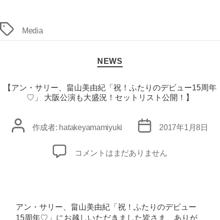
タ
Media
グ
カ
NEWS
テ
ゴ
リ
【アン・サリー、畠山美由紀「祝！ふたりのデビュー15周年
ー
♡」 大阪公演も大盛況！セットリスト公開！】
投
投
作成者:
hatakeyamamiyuki
2017年1月8日
稿
稿
者
日
【ア
コメントはまだありません
ン・
サ
リ
ー、
アン・サリー、畠山美由紀「祝！ふたりのデビュー
畠
15周年♡」にお越しいただきました皆さま、ありが