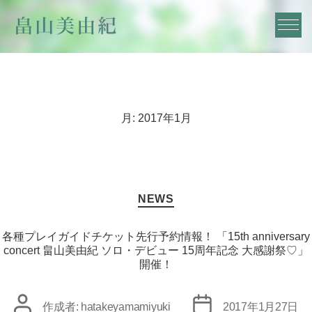
月:
2017年1月
カ
NEWS
テ
ゴ
リ
各種プレイガイドチケット先行予約情報！ 「15th anniversary
ー
concert 畠山美由紀 ソロ・デビュー 15周年記念 大感謝祭♡」
開催！
投
投
作成者:
hatakeyamamiyuki
2017年1月27日