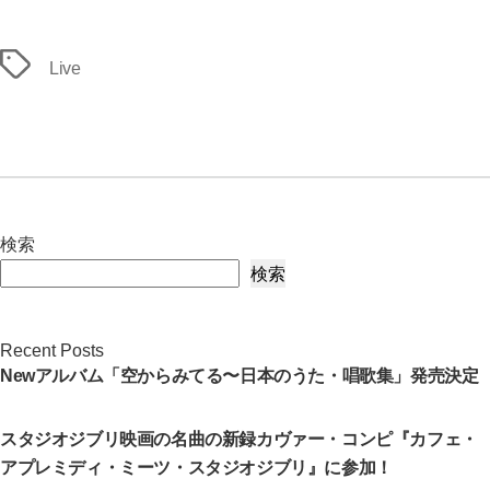
タ
Live
グ
検索
検索
Recent Posts
Newアルバム「空からみてる〜日本のうた・唱歌集」発売決定
スタジオジブリ映画の名曲の新録カヴァー・コンピ『カフェ・
アプレミディ・ミーツ・スタジオジブリ』に参加！