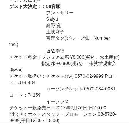
司会：
秀島史香
周
ゲスト大決定！：50音順
年
アン・サリー
記
Salyu
念
高野 寛
大
土岐麻子
富澤タク
(グループ魂、Number
感
the.)
謝
堀込泰行
祭
チケット料金：プレミアム席 ¥8,000(税込、お土産付)
♡」
指定席 ¥6,800(税込) *未就学児童入
開
場不可
チケット取扱い：
チケットぴあ
0570-02-9999 Pコー
催！
ド：319-484
へ
ローソンチケット
0570-084-003 L
の
コード：74159
イープラス
チケット一般発売日：2017年2月26日(日)10:00
問合せ：
ホットスタッフ・プロモーション
03-5720-
9999(平日12:00～18:00)