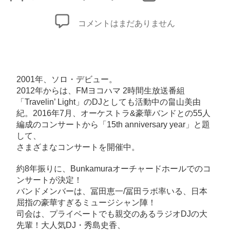
稿
稿
者
日
各
コメントはまだありません
種
プ
レ
イ
2001年、ソロ・デビュー。
ガ
2012年からは、FMヨコハマ 2時間生放送番組
「Travelin’ Light」のDJとしても活動中の畠山美由
イ
紀。2016年7月、オーケストラ&豪華バンドとの55人
ド
編成のコンサートから「15th anniversary year」と題
チ
して、
ケ
さまざまなコンサートを開催中。
ッ
約8年振りに、Bunkamuraオーチャードホールでのコ
ト
ンサートが決定！
先
バンドメンバーは、冨田恵一/冨田ラボ率いる、日本
行
屈指の豪華すぎるミュージシャン陣！
予
司会は、プライベートでも親交のあるラジオDJの大
約
先輩！大人気DJ・秀島史香、