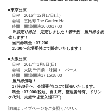
ー
■東京公演
15
日程：2016年12月17日(土)
周
会場：恵比寿 The Garden Hall
年
時間：開場/開演16:00/17:00
♡」
※前売り券は、完売しました！若干数、当日券を販
売します！
公
当日券料金：¥7,200
演
15:00〜会場受付にて販売いたします！
情
報！
■大阪公演
へ
日程：2017年1月8日(日)
会場：大阪 千日前・味園ユニバース
の
時間：開場/開演17:15/18:00
当日券情報！
17時30分〜、会場受付ににて販売いたします。
料金：¥7,000(税込、自由席、整理番号有、ドリン
ク代別、未就学児童入場不可)
詳細は
ライブページ
をご参照ください。