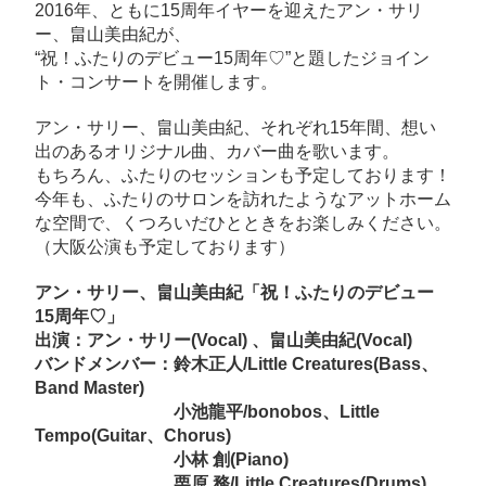
ア
2016年、ともに15周年イヤーを迎えたアン・サリ
ン・
ー、畠山美由紀が、
サ
“祝！ふたりのデビュー15周年♡”と題したジョイン
ト・コンサートを開催します。
リ
ー、
アン・サリー、畠山美由紀、それぞれ15年間、想い
畠
出のあるオリジナル曲、カバー曲を歌います。
山
もちろん、ふたりのセッションも予定しております！
美
今年も、ふたりのサロンを訪れたようなアットホーム
な空間で、くつろいだひとときをお楽しみください。
由
（大阪公演も予定しております）
紀
「祝！
アン・サリー、畠山美由紀「祝！ふたりのデビュー
ふ
15周年♡」
た
出演：アン・サリー(Vocal) 、畠山美由紀(Vocal)
バンドメンバー：鈴木正人/Little Creatures(Bass、
り
Band Master)
の
小池龍平/bonobos、Little
デ
Tempo(Guitar、Chorus)
ビ
小林 創(Piano)
ュ
栗原 務/Little Creatures(Drums)