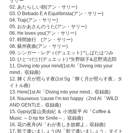
サリー
大
02. あたらしい朝(アン・サリー)
阪
03. O Bebado E A Equilibrista(アン・サリー)
公
04. Traji(アン・サリー)
05. おかあさんのうた(アン・サリー)
演
06. He loves you(アン・サリー)
も
07. 時間旅行 (アン・サリー)
大
08. 蘇州夜曲(アン・サリー)
盛
09. シンガー・レディ(デュエット) *しばたはつみ
況！
10. ひとつだけ(デュエット) *矢野顕子&忌野清志郎
セ
11. Diving into your mind(1st Al「Diving into your
mind」収録曲)
ッ
12. 輝く月が照らす夜(1st Sg「輝く月が照らす夜」タ
ト
イトル曲)
リ
13. Here(1st Al「Diving into your mind」収録曲)
ス
14. Nauseous ‘cause I’m too happy（2nd Al「WILD
ト
AND GENTLE」収録曲)
15. Gypsy(畠山美由紀 ＆ 小池龍平 Al「Coffee &
公
Music ～Ｄrip for Smile～」収録曲)
開！】
16. 花の夜舟(Al「わが美しき故郷よ」収録曲)
へ
17. 歌で逢いましょう(Al「歌で逢いましょう」タイト