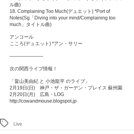
の
ル曲)
18. Complaining Too Much(デュエット) *Port of
Notes(Sg「Diving into your mind/Complaining too
much」タイトル曲)
アンコール
こころ(デュエット) *アン・サリー
———————
次の関西ライブ情報！
「畠山美由紀 と 小池龍平 のライブ」
2月19日(日) 神戸・ザ・ガーデン・プレイス 蘇州園
2月20日(月) 広島・LOG
http://cowandmouse.blogspot.jp
タ
Live
グ