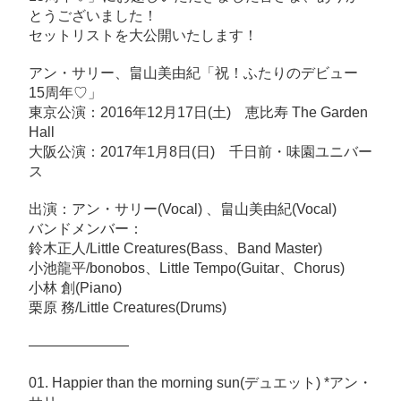
とうございました！
山
セットリストを大公開いたします！
美
由
アン・サリー、畠山美由紀「祝！ふたりのデビュー
紀
15周年♡」
「祝！
東京公演：2016年12月17日(土) 恵比寿 The Garden
Hall
ふ
大阪公演：2017年1月8日(日) 千日前・味園ユニバー
た
ス
り
の
出演：アン・サリー(Vocal) 、畠山美由紀(Vocal)
デ
バンドメンバー：
鈴木正人/Little Creatures(Bass、Band Master)
ビ
小池龍平/bonobos、Little Tempo(Guitar、Chorus)
ュ
小林 創(Piano)
ー
栗原 務/Little Creatures(Drums)
15
周
———————
年
01. Happier than the morning sun(デュエット) *アン・
♡」