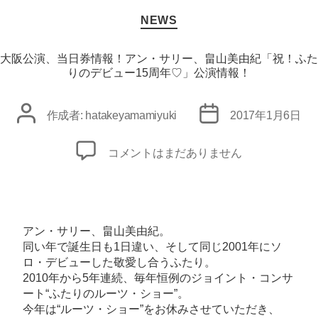
カ
NEWS
テ
ゴ
リ
大阪公演、当日券情報！アン・サリー、畠山美由紀「祝！ふた
ー
りのデビュー15周年♡」公演情報！
投
投
作成者:
hatakeyamamiyuki
2017年1月6日
稿
稿
者
日
大
コメントはまだありません
阪
公
演、
当
アン・サリー、畠山美由紀。
日
同い年で誕生日も1日違い、そして同じ2001年にソ
ロ・デビューした敬愛し合うふたり。
券
2010年から5年連続、毎年恒例のジョイント・コンサ
情
ート“ふたりのルーツ・ショー”。
報！
今年は“ルーツ・ショー”をお休みさせていただき、