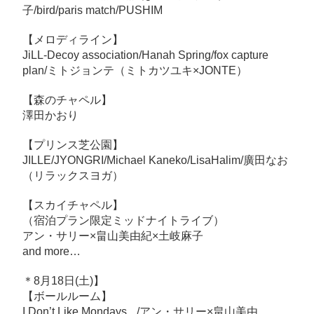
子/bird/paris match/PUSHIM
【メロディライン】
JiLL-Decoy association/Hanah Spring/fox capture
plan/ミトジョンテ（ミトカツユキ×JONTE）
【森のチャペル】
澤田かおり
【プリンス芝公園】
JILLE/JYONGRI/Michael Kaneko/LisaHalim/廣田なお
（リラックスヨガ）
【スカイチャペル】
（宿泊プラン限定ミッドナイトライブ）
アン・サリー×畠山美由紀×土岐麻子
and more…
＊8月18日(土)】
【ボールルーム】
I Don’t Like Mondays. /アン・サリー×畠山美由