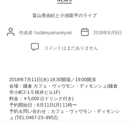
の
テ
ゴ
リ
畠山美由紀と小池龍平のライブ
ー
投
投
作成者:
hatakeyamamiyuki
2018年6月9日
稿
稿
者
日
畠
コメントはまだありません
山
美
由
紀
2018年7月11日(水) 18:30開場／19:00開演
と
会場：
鎌倉 カフェ・ヴィヴモン・ディモンシュ
(鎌倉
市小町2-1-5 桜井ビル1F)
小
料金：￥5,000 (1ドリンク付き)
池
予約開始日：6月11日(月) 11時〜
龍
予約＆問い合わせ：カフェ・ヴィヴモン・ディモンシ
平
ュ (TEL:0467-23–9952)
の