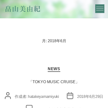
月:
2018年6月
カ
NEWS
テ
ゴ
リ
「TOKYO MUSIC CRUISE」
ー
投
投
作成者:
hatakeyamamiyuki
2018年6月29日
稿
稿
者
日