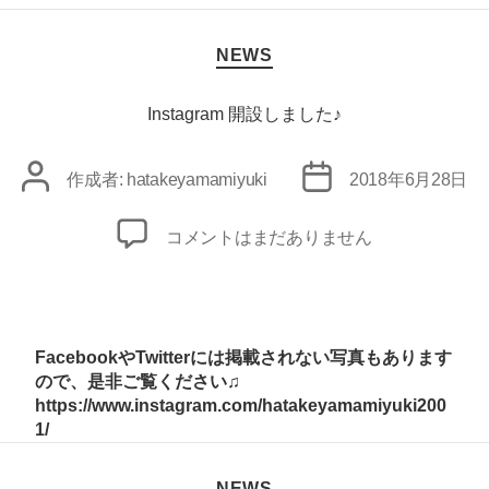
カ
NEWS
テ
ゴ
リ
Instagram 開設しました♪
ー
投
投
作成者:
hatakeyamamiyuki
2018年6月28日
稿
稿
者
日
Instagram
コメントはまだありません
開
設
し
ま
FacebookやTwitterには掲載されない写真もあります
し
ので、是非ご覧ください♫
https://www.instagram.com/hatakeyamamiyuki200
た
1/
♪
へ
カ
NEWS