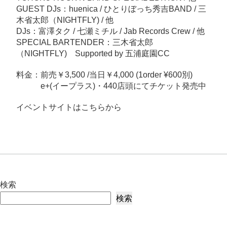
by
GUEST DJs：huenica / ひとりぼっち秀吉BAND / 三
五
木省太郎（NIGHTFLY) / 他
DJs：富澤タク / 七瀬ミチル / Jab Records Crew / 他
浦
SPECIAL BARTENDER：三木省太郎
庭
（NIGHTFLY) Supported by 五浦庭園CC
園
CC
料金：前売￥3,500 /当日￥4,000 (1order ¥600別)
へ
e+(イープラス)
・440店頭にてチケット発売中
の
イベントサイトはこちらから
検索
検索