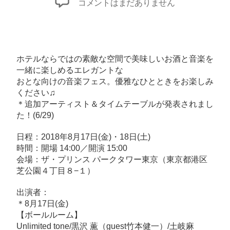
「TOKYO
コメントはまだありません
MUSIC
CRUISE」
へ
の
ホテルならではの素敵な空間で美味しいお酒と音楽を
一緒に楽しめるエレガントな
おとな向けの音楽フェス。優雅なひとときをお楽しみ
ください♫
＊追加アーティスト＆タイムテーブルが発表されまし
た！(6/29)
日程：2018年8月17日(金)・18日(土)
時間：開場 14:00／開演 15:00
会場：
ザ・プリンス パークタワー東京（東京都港区
芝公園４丁目８−１）
出演者：
＊8月17日(金)
【ボールルーム】
Unlimited tone/黒沢 薫（guest竹本健一）/土岐麻