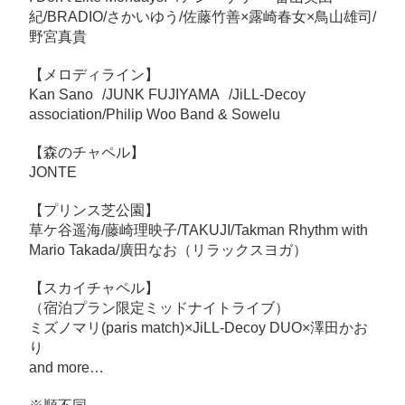
紀/BRADIO/さかいゆう/佐藤竹善×露崎春女×鳥山雄司/
野宮真貴
【メロディライン】
Kan Sano /JUNK FUJIYAMA /JiLL-Decoy
association/Philip Woo Band & Sowelu
【森のチャペル】
JONTE
【プリンス芝公園】
草ケ谷遥海/藤崎理映子/TAKUJI/Takman Rhythm with
Mario Takada/廣田なお（リラックスヨガ）
【スカイチャペル】
（宿泊プラン限定ミッドナイトライブ）
ミズノマリ(paris match)×JiLL-Decoy DUO×澤田かお
り
and more…