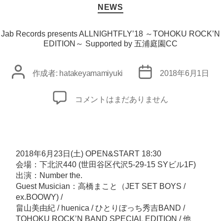
ラ
カ
NEWS
テ
イ
ゴ
ブ
リ
Jab Records presents ALLNIGHTFLY’18 ～TOHOKU ROCK’N
へ
ー
EDITION～ Supported by 五浦庭園CC
の
投
投
作成者:
hatakeyamamiyuki
2018年6月1日
稿
稿
者
日
Jab
コメントはまだありません
Records
presents
ALLNIGHTFLY’18
～
2018年6月23日(土) OPEN&START 18:30
TOHOKU
会場：
下北沢440
(世田谷区代沢5-29-15 SYビル1F)
出演：Number the.
ROCK’N
Guest Musician：高橋まこと（JET SET BOYS /
EDITION
ex.BOOWY) /
～
畠山美由紀 / huenica / ひとりぼっち秀吉BAND /
Supported
TOHOKU ROCK’N BAND SPECIAL EDITION / 他