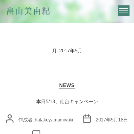
月:
2017年5月
カ
NEWS
テ
ゴ
リ
本日5/18、仙台キャンペーン
ー
投
投
作成者:
hatakeyamamiyuki
2017年5月18日
稿
稿
者
日