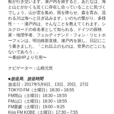
船が行き交います。瀬戸内を旅すると、あたなは、海
と山とがかくも近くに存在し合っていることに気づく
でしょう。山が雲を集め、雨を降らせ、森を育み、流
れる川は海へと注ぎ込みます。いのちの繋がり、多様
性・・・瀬戸内は、そんなことを教えてくれます。シ
ルクロードの命名者として知られる、ドイツの探検
家・地理学者、フェルディナンド・フォン・リヒトホ
ーフェンは、明治維新直後、瀬戸内を旅し、日記にこ
う書きました、「これ以上のものは、世界のどこにも
ないであろう」。
〜番組HPより引用〜
ナビゲーター：山根元世
■放送局、放送時間
放送日：2017年5月6日、13日、20日、27日
TOKYO FM（土曜日）18:30～18:55
FM岡山（土曜日）18:30～18:55
FM山口（土曜日）18:30～18:55
FM愛媛（土曜日）19:00～9:25
Kiss FM KOBE（土曜日）17:30～7:55