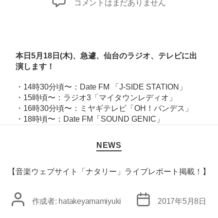
本
コメントはまだありません
日
5/18、
仙
台
本日5月18日(木)、急遽、仙台のラジオ、テレビに出
キ
演します！
ャ
・14時30分頃〜：Date FM 「
J-SIDE STATION
」
ン
・15時頃〜：ラジオ3「
マイタウンレディオ
」
ペ
・16時30分頃〜：ミヤギテレビ「
OH！バンデス
」
ー
・18時頃〜：Date FM「
SOUND GENIC
」
ン
カ
へ
NEWS
テ
の
ゴ
リ
【音楽ウェブサイト「ナタリー」ライブレポート掲載！】
ー
投
投
作成者:
hatakeyamamiyuki
2017年5月8日
稿
稿