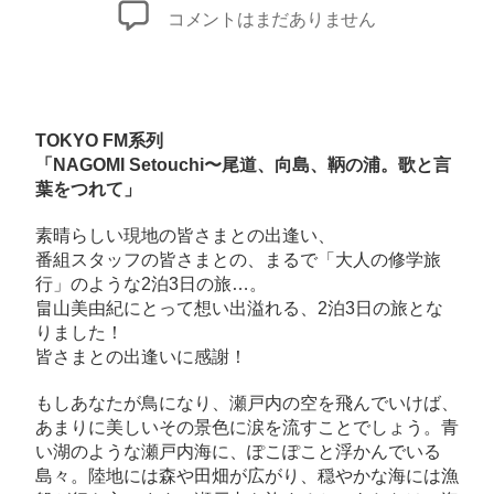
者
日
メ
コメントはまだありません
デ
ィ
ア
出
TOKYO FM系列
演
「
NAGOMI Setouchi〜尾道、向島、鞆の浦。歌と言
葉をつれて
」
情
報！
素晴らしい現地の皆さまとの出逢い、
へ
番組スタッフの皆さまとの、まるで「大人の修学旅
の
行」のような2泊3日の旅…。
畠山美由紀にとって想い出溢れる、2泊3日の旅とな
りました！
皆さまとの出逢いに感謝！
もしあなたが鳥になり、瀬戸内の空を飛んでいけば、
あまりに美しいその景色に涙を流すことでしょう。青
い湖のような瀬戸内海に、ぽこぽこと浮かんでいる
島々。陸地には森や田畑が広がり、穏やかな海には漁