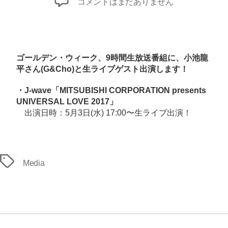
メ
コメントはまだありません
デ
ィ
ア
出
ゴールデン・ウィーク、9時間生放送番組に、
小池龍
演
平
さん(G&Cho)と生ライブゲスト出演します！
情
・J-wave「
MITSUBISHI CORPORATION presents
報！
UNIVERSAL LOVE 2017
」
へ
出演日時：5月3日(水) 17:00〜生ライブ出演！
の
タ
Media
グ