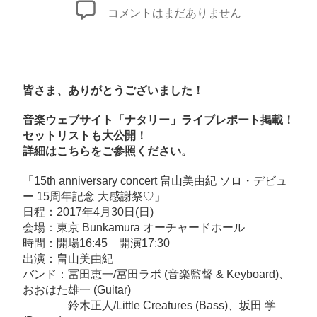
者
日
【音
コメントはまだありません
楽
ウ
ェ
ブ
皆さま、ありがとうございました！
サ
音楽ウェブサイト「ナタリー」ライブレポート掲載！
イ
セットリストも大公開！
ト
詳細は
こちら
をご参照ください。
「ナ
タ
「15th anniversary concert 畠山美由紀 ソロ・デビュ
リ
ー 15周年記念 大感謝祭♡」
日程：2017年4月30日(日)
ー」
会場：東京 Bunkamura オーチャードホール
ラ
時間：開場16:45 開演17:30
イ
出演：畠山美由紀
ブ
バンド：冨田恵一/冨田ラボ (音楽監督 & Keyboard)、
レ
おおはた雄一 (Guitar)
鈴木正人/Little Creatures (Bass)、坂田 学
ポ