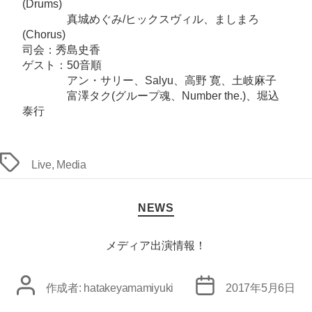
(Drums)
ー
真城めぐみ/ヒックスヴィル、ましまろ
ト
(Chorus)
掲
司会：秀島史香
載！】
ゲスト：50音順
へ
アン・サリー、Salyu、高野 寛、土岐麻子
富澤タク(グループ魂、Number the.)、堀込
の
泰行
タ
Live
,
Media
グ
カ
NEWS
テ
ゴ
リ
メディア出演情報！
ー
投
投
作成者:
hatakeyamamiyuki
2017年5月6日
稿
稿