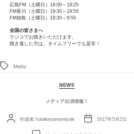
広島FM（土曜日）18:00～18:25
FM香川（土曜日）19:30～19:55
FM徳島（土曜日）19:30～9:55
全国の皆さまへ
ラジコ
でお聴きいただけます。
聴き逃した方は、
タイムフリー
でも是非！
タ
Media
グ
カ
NEWS
テ
ゴ
リ
メディア出演情報！
ー
投
投
作成者:
hatakeyamamiyuki
2017年5月2日
稿
稿
者
日