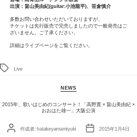
定
出演：畠山美由紀(guitar:小池龍平)、笹倉慎介
の
ス
多数お問い合わせいただいておりますが、
ペ
チケットは先行販売で完売しましたので一般発売はご
ざいません。ご了承ください。
シ
ャ
詳細は
ライブページ
をご覧ください。
ル
ラ
イ
タ
Live
ブ！
グ
へ
カ
NEWS
の
テ
ゴ
リ
2015年、歌いはじめのコンサート！「高野寛 × 畠山美由紀 ×
ー
おおはた雄一」大阪公演
投
投
作成者:
hatakeyamamiyuki
2015年1月4日
稿
稿