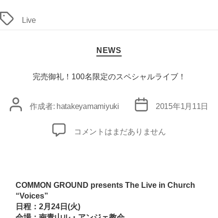
プ
タ
Live
ニ
グ
ン
カ
グ
NEWS
テ
支
ゴ
援
リ
完売御礼！100名限定のスペシャルライブ！
イ
ー
ベ
投
投
作成者:
hatakeyamamiyuki
2015年1月11日
ン
稿
稿
ト」
者
日
完
コメントはまだありません
出
売
演
御
決
礼！
定！
100
COMMON GROUND presents The Live in Church
へ
名
“Voices”
の
日程：2月24日(火)
限
会場：南青山ル・アンジェ教会