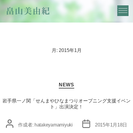
月:
2015年1月
カ
NEWS
テ
ゴ
リ
岩手県一ノ関「せんまやひなまつりオープニング支援イベン
ー
ト」出演決定！
投
投
作成者:
hatakeyamamiyuki
2015年1月18日
稿
稿