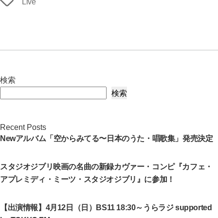
Live
畠
グ
山
美
由
紀
×
検索
お
検索
お
は
た
Recent Posts
雄
Newアルバム「空からみてる〜日本のうた・唱歌集」発売決定
一」
大
スタジオジブリ映画の名曲の新録カヴァー・コンピ『カフェ・
阪
アプレミディ・ミーツ・スタジオジブリ』に参加！
公
演
【出演情報】4月12日（日）BS11 18:30～うらラジ supported
へ