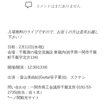
者
日
岩
コメントはまだありません
手
県
一
ノ
入場無料のライブですので、お近くの方は是非お越し
関
下さい！
「せ
日程：2月11日(水/祝)
ん
会場：
千厩酒の蔵交流施設 東蔵内
(岩手県一関市千厩
ま
町千厩字北方134)
や
ひ
開場/開演：12:30/13:00
な
出演 ：畠山美由紀(Guitar
笹子重治
)、
ズクナシ
ま
つ
問い合わせ：一関市商工会議所千厩支所 0191-53-
り
2735(担当：佐々木）
*
一ノ関観光サイト
オ
ー