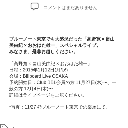
者
日
2015
コメントはまだありません
年、
歌
い
は
ブルーノート東京でも大盛況だった「高野寛 × 畠山
じ
美由紀 × おおはた雄一」スペシャルライブ。
みなさま、是非お越しください。
め
の
「高野寛 × 畠山美由紀 × おおはた雄一」
コ
日程：2015年1月12日(月/祝)
ン
会場：Billboard Live OSAKA
サ
予約開始日：Club BBL会員の方 11月27日(木)〜、一
般の方 12月4日(木)〜
ー
詳細は
ライブページ
をご覧ください。
ト！
「高
*写真：11/27 @ブルーノート東京での楽屋にて。
野
寛
×
タ