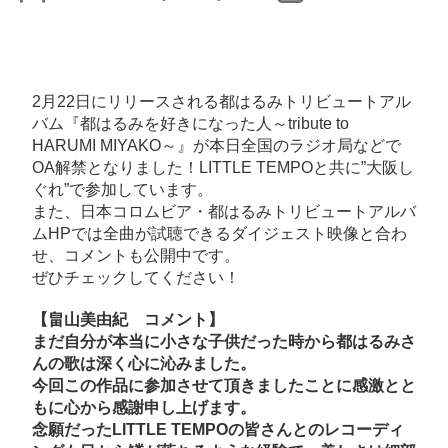
稿
稿
者
日
2月22日にリリースされる都はるみトリビュートアル
バム『都はるみを好きになった人～tribute to
HARUMI MIYAKO～』が本日全国のラジオ局などで
OA解禁となりました！LITTLE TEMPOと共に”大阪し
ぐれ”で参加しています。
また、日本コロムビア・都はるみトリビュートアルバ
ムHPでは全曲が試聴できるダイジェスト映像と合わ
せ、コメントも公開中です。
ぜひチェックしてください！
【畠山美由紀 コメント】
まだ自分が本当に小さな子供だった時から都はるみさ
んの歌は深く心に沁みました。
今回この作品に参加させて頂きましたことに感激とと
もに心から感謝申し上げます。
念願だったLITTLE TEMPOの皆さんとのレコーディ