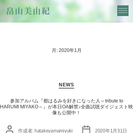
月:
2020年1月
カ
NEWS
テ
ゴ
リ
参加アルバム『都はるみを好きになった人～tribute to
ー
HARUMI MIYAKO～』が本日OA解禁♪全曲試聴ダイジェスト映
像も公開中！
投
投
作成者:
hatakeyamamiyuki
2020年1月31日