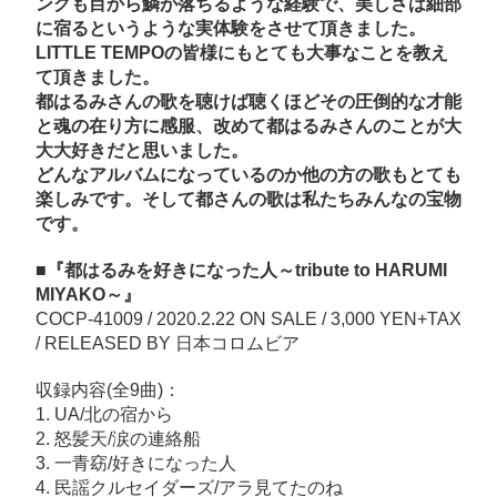
ングも目から鱗が落ちるような経験で、美しさは細部
に宿るというような実体験をさせて頂きました。
LITTLE TEMPOの皆様にもとても大事なことを教え
て頂きました。
都はるみさんの歌を聴けば聴くほどその圧倒的な才能
と魂の在り方に感服、改めて都はるみさんのことが大
大大好きだと思いました。
どんなアルバムになっているのか他の方の歌もとても
楽しみです。そして都さんの歌は私たちみんなの宝物
です。
■『都はるみを好きになった人～tribute to HARUMI
MIYAKO～』
COCP-41009 / 2020.2.22 ON SALE / 3,000 YEN+TAX
/ RELEASED BY 日本コロムビア
収録内容(全9曲)：
1. UA/北の宿から
2. 怒髪天/涙の連絡船
3. 一青窈/好きになった人
4. 民謡クルセイダーズ/アラ見てたのね