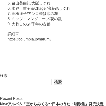
5. 畠山美由紀/大阪しぐれ
6. 水谷千重子＆Chage /浪花恋しぐれ
7. 高橋洋子/アンコ椿は恋の花
8. ミッツ・マングローブ/花の乱
9. 大竹しのぶ/千年の古都
詳細▽
https://columbia.jp/harumi/
検索
検索
Recent Posts
Newアルバム「空からみてる〜日本のうた・唱歌集」発売決定