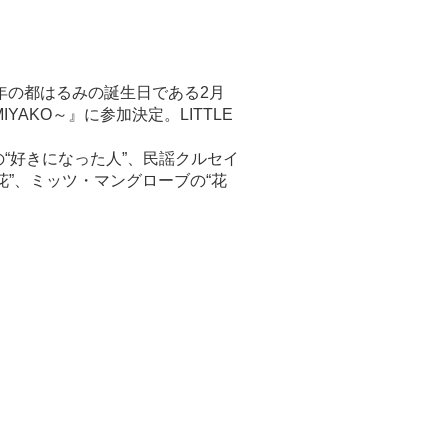
0年の都はるみの誕生日である2月
IYAKO～』に参加決定。LITTLE
の“好きになった人”、民謡クルセイ
花”、ミッツ・マングローブの“花