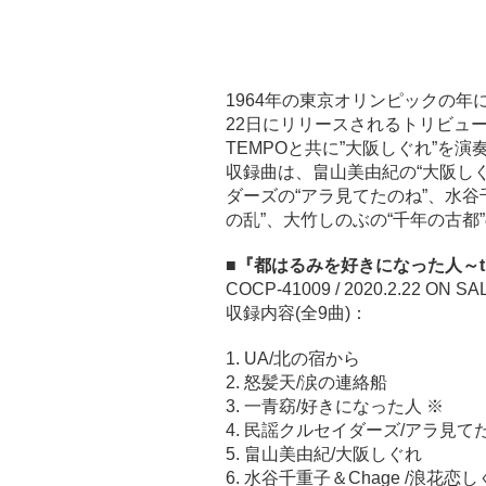
1964年の東京オリンピックの年
22日にリリースされるトリビュートアル
TEMPOと共に”大阪しぐれ”を演
収録曲は、畠山美由紀の“大阪しぐ
ダーズの“アラ見てたのね”、水谷
の乱”、大竹しのぶの“千年の古
■『都はるみを好きになった人～tribu
COCP-41009 / 2020.2.22 ON 
収録内容(全9曲)：
1. UA/北の宿から
2. 怒髪天/涙の連絡船
3. 一青窈/好きになった人 ※
4. 民謡クルセイダーズ/アラ見て
5. 畠山美由紀/大阪しぐれ
6. 水谷千重子＆Chage /浪花恋し