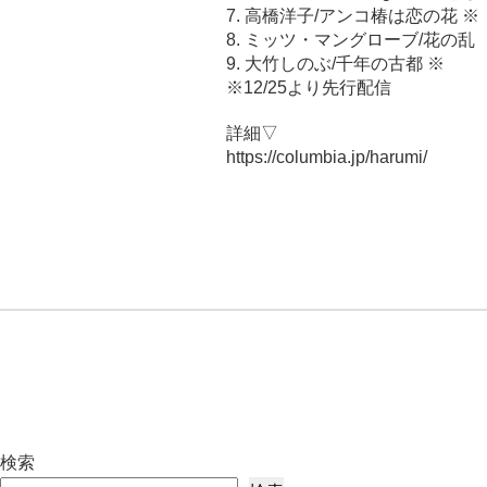
7. 高橋洋子/アンコ椿は恋の花 ※
8. ミッツ・マングローブ/花の乱
9. 大竹しのぶ/千年の古都 ※
※12/25より先行配信
詳細▽
https://columbia.jp/harumi/
検索