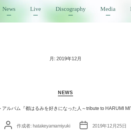
News
Live
Discography
Media
月:
2019年12月
カ
NEWS
テ
ゴ
リ
バム『都はるみを好きになった人～tribute to HARUMI 
ー
投
投
作成者:
hatakeyamamiyuki
2019年12月25日