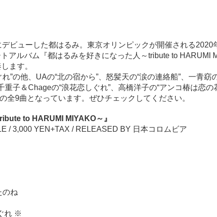
稿
稿
者
日
にデビューした都はるみ。東京オリンピックが開催される202
バム『都はるみを好きになった人～tribute to HARUMI M
奏します。
れ”の他、UAの“北の宿から”、怒髪天の“涙の連絡船”、一青窈
千重子＆Chageの“浪花恋しぐれ”、高橋洋子の“アンコ椿は恋の
都”の全9曲となっています。ぜひチェックしてください。
te to HARUMI MIYAKO～』
SALE / 3,000 YEN+TAX / RELEASED BY 日本コロムビア
たのね
ぐれ ※